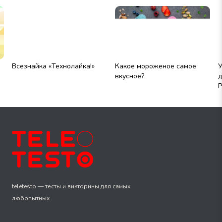
Всезнайка «Технолайка!»
Какое мороженое самое
У
вкусное?
д
Р
teletesto — тесты и викторины для самых
любопытных