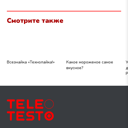
Смотрите также
Всезнайка «Технолайка!»
Какое мороженое самое
У
вкусное?
д
Р