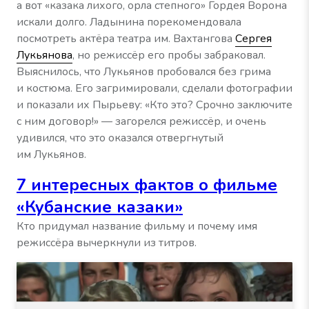
а вот «казака лихого, орла степного» Гордея Ворона
искали долго. Ладынина порекомендовала
посмотреть актёра театра им. Вахтангова
Сергея
Лукьянова
, но режиссёр его пробы забраковал.
Выяснилось, что Лукьянов пробовался без грима
и костюма. Его загримировали, сделали фотографии
и показали их Пырьеву: «Кто это? Срочно заключите
с ним договор!» — загорелся режиссёр, и очень
удивился, что это оказался отвергнутый
им Лукьянов.
7 интересных фактов о фильме
«Кубанские казаки»
Кто придумал название фильму и почему имя
режиссёра вычеркнули из титров.