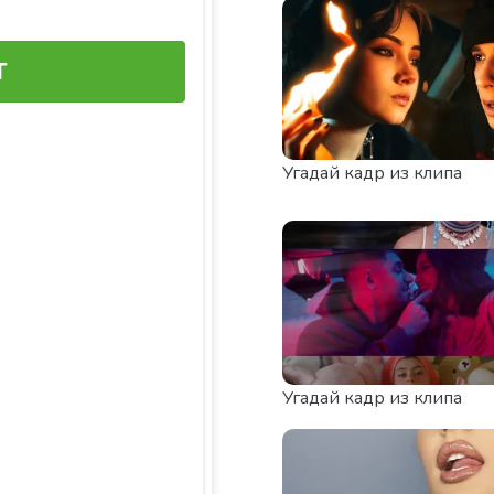
Угадай кадр из клипа
Угадай кадр из клипа
ИСТОЧНИК:
https://vk.com/senoritasaev