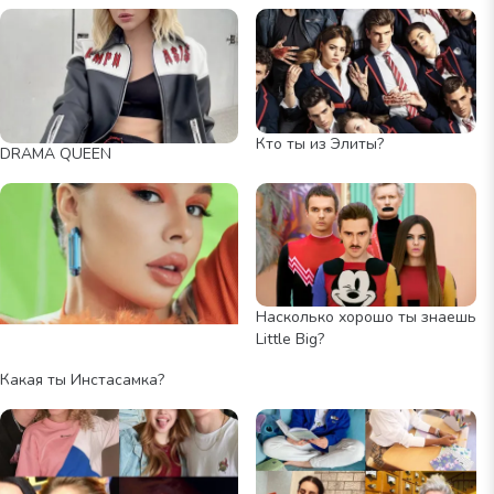
Кто ты из Элиты?
DRAMA QUEEN
ИСТОЧНИК:
https://vk.com/samkamusic
Насколько хорошо ты знаешь
Little Big?
Какая ты Инстасамка?