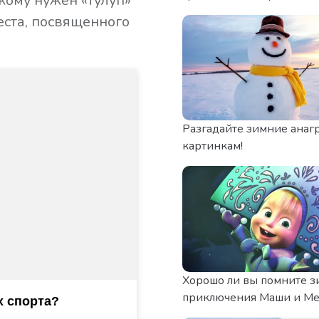
 кому нужен «тулуп»
еста, посвященного
Разгадайте зимние анаг
картинкам!
Хорошо ли вы помните 
приключения Маши и М