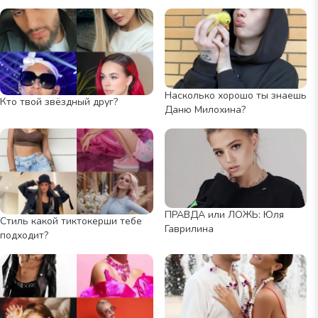
Насколько хорошо ты знаешь
Кто твой звёздный друг?
Даню Милохина?
ПРАВДА или ЛОЖЬ: Юля
Стиль какой тиктокерши тебе
Гаврилина
подходит?