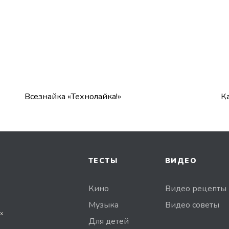
Всезнайка «Технолайка!»
К
ТЕСТЫ
ВИДЕО
Кино
Видео рецепты
Музыка
Видео советы
х
Для детей