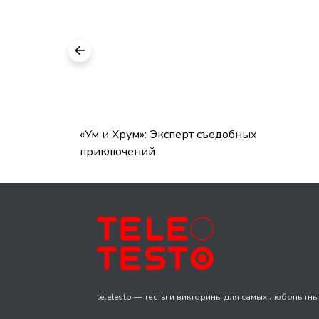
: каким
«Ум и Хрум»: Эксперт съедобных
приключений
teletesto — тесты и викторины для самых любопытны