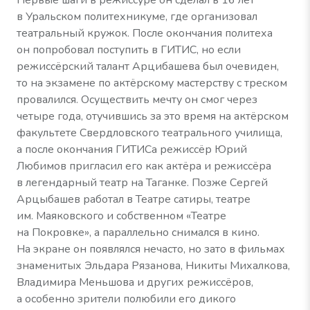
Первые шаги в режиссуре он сделал в 16 лет
в Уральском политехникуме, где организовал
театральный кружок. После окончания политеха
он попробовал поступить в ГИТИС, но если
режиссёрский талант Арцибашева был очевиден,
то на экзамене по актёрскому мастерству с треском
провалился. Осуществить мечту он смог через
четыре года, отучившись за это время на актёрском
факультете Свердловского театрального училища,
а после окончания ГИТИСа режиссёр Юрий
Любимов пригласил его как актёра и режиссёра
в легендарный театр на Таганке. Позже Сергей
Арцыбашев работал в Театре сатиры, театре
им. Маяковского и собственном «Театре
на Покровке», а параллельно снимался в кино.
На экране он появлялся нечасто, но зато в фильмах
знаменитых Эльдара Рязанова, Никиты Михалкова,
Владимира Меньшова и других режиссёров,
а особенно зрители полюбили его дикого