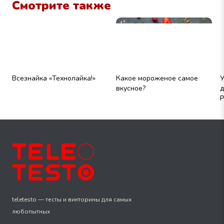
Смотрите также
Всезнайка «Технолайка!»
Какое мороженое самое
У
вкусное?
д
Р
teletesto — тесты и викторины для самых
любопытных