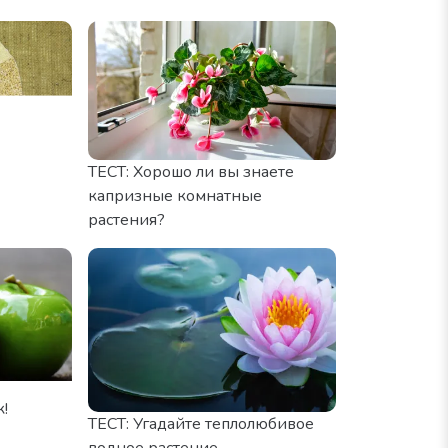
ТЕСТ: Хорошо ли вы знаете
капризные комнатные
растения?
Фото: Praew stock / Shutterstock
к!
ТЕСТ: Угадайте теплолюбивое
водное растение