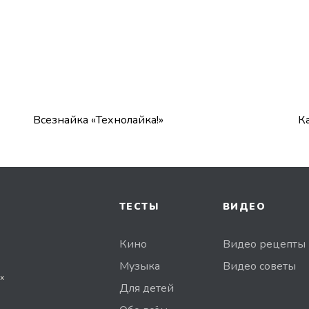
Всезнайка «Технолайка!»
К
ТЕСТЫ
ВИДЕО
Кино
Видео рецепты
Музыка
Видео советы
х
Для детей