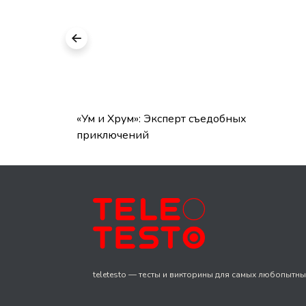
: каким
«Ум и Хрум»: Эксперт съедобных
приключений
teletesto — тесты и викторины для самых любопытны