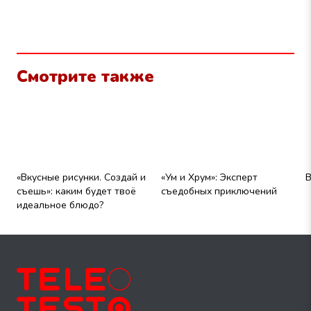
Смотрите также
«Вкусные рисунки. Создай и
«Ум и Хрум»: Эксперт
В
съешь»: каким будет твоё
съедобных приключений
идеальное блюдо?